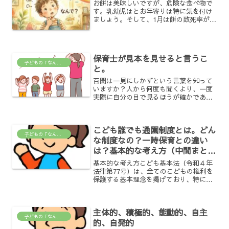
お餅は美味しいですが、危険な食べ物で
す。乳幼児はとお年寄りは特に気を付け
ましょう。そして、1月は餅の致死率が最
も高い月らしいので、詰まった時の対処
法を覚えておきましょう。①背部叩打法
背部叩打法（はいぶこうだほう）は、気
道に異物が詰まった場合...
保育士が見本を見せると言うこ
子どもの「なんで？」がわかる場所
と。
百聞は一見にしかずという言葉を知って
いますか？人から何度も聞くより、一度
実際に自分の目で見るほうが確かであ
り、よくわかるということわざですね。
保育の中でもそう言うことが良くありま
す。何度言ってもわからなかったり、理
こども誰でも通園制度とは。どん
解できなかったりする子ども...
子どもの「なんで？」がわかる場所
な制度なの？一時保育との違い
は？基本的な考え方（中間まと
め）
基本的な考え方こども基本法（令和４年
法律第77号）は、全てのこどもの権利を
保護する基本理念を掲げており、特に保
育所等に通っていないこどもを含め、全
ての子育て家庭への支援を強化すること
が重要です。子育て中には「孤立した育
主体的、積極的、能動的、自主
児」が発生する可能性が...
子どもの「なんで？」がわかる場所
的、自発的