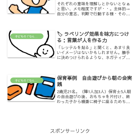
それぞれの意味を理解しとかないとなぁ
と思い、メモ程度ですが・・。主体的→
自分の意志、判断で行動する様・その子
自身がこれやりたいなぁって考えて自分
で「やるぞー！」と決めて行動する
事。・誰かに言われてじゃない、決まっ
🏷️ ラベリング効果を味方につけ
ている事をやるんじゃない、自...
子どもの「なんで？」がわかる場所
る：言葉が人を作る力
「レッテルを貼る」と聞くと、あまり良
いイメージはないかもしれません。勝手
に決めつけられるような、ネガティブな
響きがありますよね。風評被害なども、
ある意味ではネガティブなレッテル貼り
の一つと言えるでしょう。しかし実はこ
保育事例 自由遊びから朝の会実
の“レッテル貼り”には、...
子どもの「なんで？」がわかる場所
践
2歳児21名。（障1人加3人）保育士5人朝
の自由遊びの後、おもちゃを片付け、終
わった子から順番に椅子に座るためちら
ほら、空席が目立つ。みんなが集まるま
でピアノを弾いて季節の歌を歌って待
つ。何を歌おうかと座っている子達と話
しをしながら、「こぎ...
スポンサーリンク