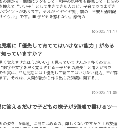
もの頃から・感情にフタをして・相手の気持ちを優先して・自分の
を抑えて“いい子”として生きてきた人ほど、子育てでつまずき
いポイントがあります。それが イヤイヤ期手前の「不安と過剰配
サイクル」 です。■ 子どもを怒れない。感情の...
2025.11.17
幼児期に「優先して育ててはいけない能力」がある
て知っていますか？
「早く覚えさせたほうがいい」と思っていませんか？多くの大人
“数字や文字を早く覚えさせる＝子どもの成長”と考えがちで
でも実は、**幼児期には「優先して育ててはいけない能力」**が存
ます。それは、人間が後から作り出した知識に関する...
2025.11.09
問に答えるだけで子どもの様子が5領域で書けるツー
もの姿を「5領域」に当てはめるの、難しくないですか？「お友達