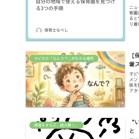
ニュ
育園
ると
り着
【
子どもの「なんで？」がわかる場所
着
子ど
メン
係を
アタ
“
保育をまなぶ、読み解く。
と