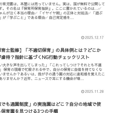
の育児書は、本屋には売っていません。実は、国が無料で公開して
す。その名は『保育所保育指針』。ここに書かれているのは…✅
ゃんが泣く本当の理由✅ 「イヤイヤ期」の正体と対処法✅ 「遊ぶ
」が「学ぶこと」である理由✅ 自己肯定感を...
2025.12.17
保育士監修】「不適切保育」の具体例とは？どこか
が虐待？指針に基づくNG行動チェックリスト
い大きな声を出してしまった」「これってしつけ？それとも不適
」 保育の現場で忙殺される中で、自分の保育に自信を持てなくな
いませんか？あるいは、我が子の通う園の対応に違和感を覚えたこ
ありませんか？近年、ニュースで耳にする機会が増...
2025.11.28
誰でも通園制度」の実施園はどこ？自分の地域で使
る保育園を見つける3つの手順