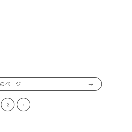
のページ
次
2
へ