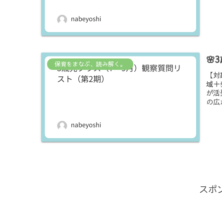
🌸
保育をまなぶ、読み解く。
【対
域＋
が活
の広
スポ