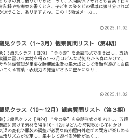
もちゃの貸し借りができた」って、人間関係？それとも言葉？日々
育記録や指導案を書くとき、子どもの姿をどの領域に振り分ければ
か迷うこと、ありますよね。この「5領域メーカ...
2025.11.02
3歳児クラス（1～3月）観察質問リスト（第4期）
象】3歳児クラス【目的】“今の姿”を会話形式で引き出し、五領
養護に書ける素材を得る1～3月はどんな時期冬から春にかけて、
差や体調管理が重要な時期園生活の集大成として活動や遊びに自信
いてくる言葉・表現力の発達がさらに豊かになり...
2025.11.02
3歳児クラス（10～12月）観察質問リスト（第３期）
象】3歳児クラス【目的】“今の姿”を会話形式で引き出し、五領
養護に書ける素材を得る10～12月はどんな時期秋から冬にかけ
気温の変化や服装の調整が必要な時期屋内外遊びの両方が楽しめる
生活リズムが安定し、集中して遊べる時間が長く...