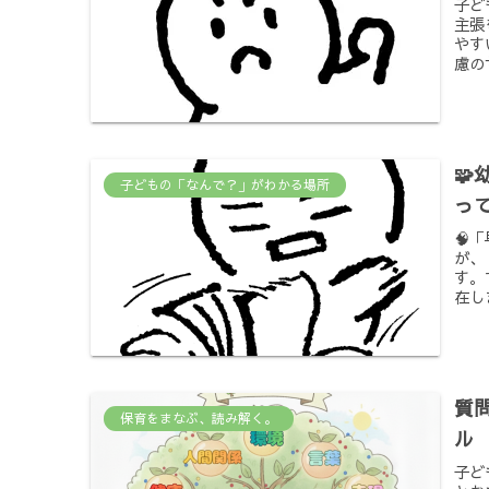
子ど
主張
やす
慮の

子どもの「なんで？」がわかる場所
っ
🧠
が、
す。
在し
質
保育をまなぶ、読み解く。
ル
子ど