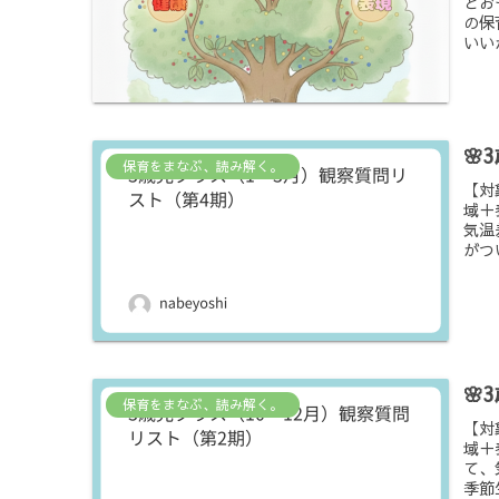
とお
の保
いい
🌸
保育をまなぶ、読み解く。
【対
域＋
気温
がつ
🌸
保育をまなぶ、読み解く。
【対
域＋
て、
季節