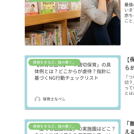
最強
いま
赤ち
こと
【
保育をまなぶ、読み解く。
ら
「つ
切？
って
とは
「
保育をまなぶ、読み解く。
え