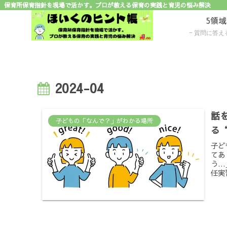
保育所保育指針を現場で活かす。プロが教える保育の実践と育児の悩み解決
5領
質問に答えるだけで子ど
2024-04
話
子どもの「なんで？」がわかる場所
る
子ど
てあ
う…
任実