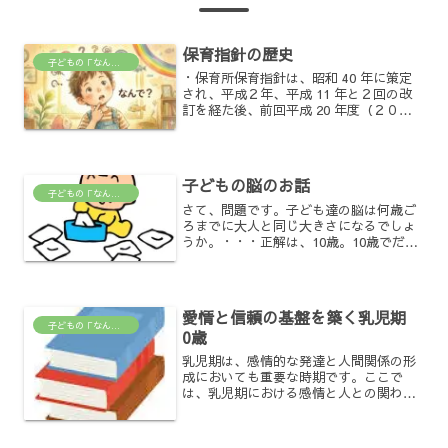
保育指針の歴史
子どもの「なんで？」がわかる場所
・保育所保育指針は、昭和 40 年に策定
され、平成２年、平成 11 年と２回の改
訂を経た後、前回平成 20 年度（２００
８年）の改定に際して告示化された。今
回は30年度。 告示化・・・国として保育
所保育指針が発表された。 告示化されて
まだ1...
子どもの脳のお話
子どもの「なんで？」がわかる場所
さて、問題です。子ども達の脳は何歳ご
ろまでに大人と同じ大きさになるでしょ
うか。・・・正解は、10歳。10歳でだい
たい大人と同じ大きさになります。＜8歳
までに心と体の基礎を作りましょう＞カ
ギを握る神経伝達物質・セロトニン（満
足感を味わった時に...
愛情と信頼の基盤を築く乳児期
子どもの「なんで？」がわかる場所
0歳
乳児期は、感情的な発達と人間関係の形
成においても重要な時期です。ここで
は、乳児期における感情と人との関わり
に焦点を当ててみましょう。感情の表現
赤ちゃんは言葉を持っていないため、感
情を表現するために表情、体の動き、泣