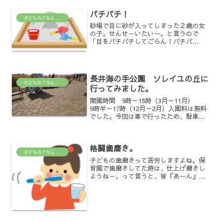
き声、喃語などを使用します...
パチパチ！
子どもの「なんで？」がわかる場所
砂場で目に砂が入ってしまった２歳の女
の子。せんせーいたいー。と言うので
「目をパチパチしてごらん！パチパ
チ！」って教えたら手をパチパチ！って
拍手それじゃ目の痛いの取れない(笑)可
愛いけど
長井海の手公園 ソレイユの丘に
子どもの「なんで？」がわかる場所
行ってみました。
開園時間 9時～18時（3月～11月）
9時半～17時（12月～2月）入園料は無料
でした。今回は車で行ったため、駐車場
代が1050円。ナンバープレートで清算す
るタイプの駐車場の為、ナンバーを覚え
ておいた方が良いです。入り口入ってす
格闘歯磨き。
ぐに駐車...
子どもの「なんで？」がわかる場所
子どもの歯磨きって苦労しますよね。保
育園で歯磨きしてた時は、仕上げ磨きし
ようねー。って言うと、皆『あーん』っ
て口開けてたのに、、我が子になる
と、、、何故あんなに口を開けるのを拒
否するんだろうね。。最終手段として、
もう泣き叫んでも、無理矢理や...