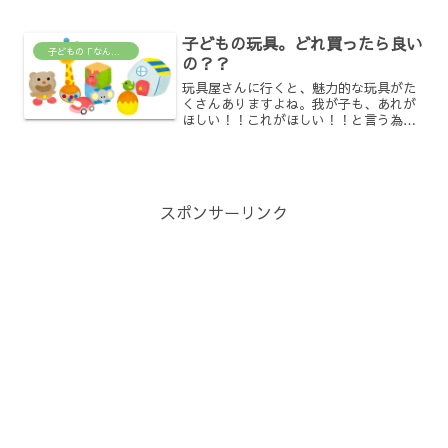
いう、人と人との情緒的な絆です。愛着
理論の流れと今の考え方これまで、愛着
子どもの玩具。どれ買ったら良い
がどのように生まれる...
子どもの「なんで？」がわかる場所
の？？
玩具屋さんに行くと、魅力的な玩具がた
くさんありますよね。我が子も、あれが
ほしい！！これがほしい！！と言う為、
そんな欲しいなら買うか。。と購入。購
入後一週間、、、。ゼンゼンアソバナイ
ジャン。。みたいな事ありませんか？？
保育園でも良くあります。...
スポンサーリンク