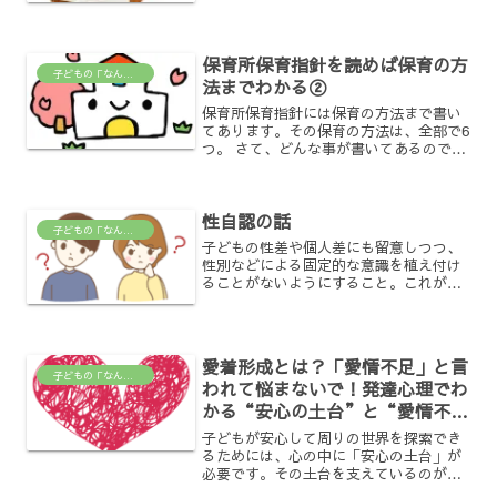
に与える影響について探ってみましょ
う。 感覚と環境の探求 乳児期の子ども
は、身近なものや人々と直...
保育所保育指針を読めば保育の方
子どもの「なんで？」がわかる場所
法までわかる②
保育所保育指針には保育の方法まで書い
てあります。その保育の方法は、全部で6
つ。 さて、どんな事が書いてあるのでし
ょう。一つずつ見ていきましょう。「２
つめ」 ☆子どもの生活のリズムを大切に
し、健康、安全で情緒の安定した生活が
性自認の話
できる環境や、自己...
子どもの「なんで？」がわかる場所
子どもの性差や個人差にも留意しつつ、
性別などによる固定的な意識を植え付け
ることがないようにすること。これが保
育所保育指針に明記されている事。「こ
うあるべき」といった固定的なイメージ
に基づいて、子どもの性別などにより対
応を変えてはならない。「...
愛着形成とは？「愛情不足」と言
子どもの「なんで？」がわかる場所
われて悩まないで！発達心理でわ
かる“安心の土台”と“愛情不
足”の誤解
子どもが安心して周りの世界を探索でき
るためには、心の中に「安心の土台」が
必要です。その土台を支えているのが、
**愛着形成（あいちゃくけいせい）**と