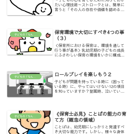
～子どもの心を育てるために知っておき
たい心理技術～ストロークとは、簡単に
言うと「その人の存在や価値を認める・
もしくは否定するための言動や働きかけ
のこと」です。日常生活の中で、私たち
は意識せずにストロークをかけたり受け
たりしています。ストロー...
保育環境で大切にすべき4つの事
子どもの「なんで？」がわかる場所
（３）
＜保育所における保育は、環境を通して
行う事が基本＞乳幼児期の子どもの成長
にふさわしい保育の環境をいかに構成し
ていくかは、保育の質に深く関わるもの
である。その基本となる環境で大切にす
べき４つの事。 ＜三つ目＞ ☆ 保育室
ロールプレイを楽しもう２
は、温かな親しみとくつ...
子どもの「なんで？」がわかる場所
子どもが問題を持っている時に（困って
いる時）に、やってはいけない12の項目
を知っていますか？登園時、泣いている
子に対して１命令 もう泣くのやめなさ
い。２脅迫 泣いたらお母さん来ない
よ！３説教 泣き止んだ方が保育園楽し
いのよ。４提案 抱っこし...
《保育士必見》ことばの能力の育
子どもの「なんで？」がわかる場所
て方（概念の領域）
ことばは、幼児期にしっかりと発達すべ
き大切な能力です。しかし、様々な身体