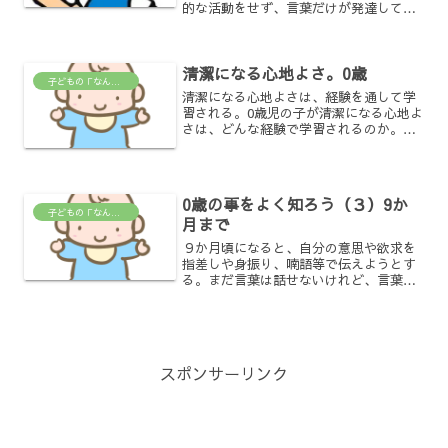
的な活動をせず、言葉だけが発達してい
るような状態になると、思考の柔軟性を
欠き、頑固になったり、屁理屈をこねま
わし口だけが達者になっていきます。言
清潔になる心地よさ。0歳
葉の能力が必要以上に発達...
子どもの「なんで？」がわかる場所
清潔になる心地よさは、経験を通して学
習される。0歳児の子が清潔になる心地よ
さは、どんな経験で学習されるのか。そ
れは、おむつ替えの時です。それもた
だ、おむつ替えをすればよいというもの
ではない。おむつが濡れている時に、
「気持ち悪いね」という気持...
0歳の事をよく知ろう（３）9か
子どもの「なんで？」がわかる場所
月まで
９か月頃になると、自分の意思や欲求を
指差しや身振り、喃語等で伝えようとす
る。まだ言葉は話せないけれど、言葉に
よるコミュニケーションの芽生えだ。気
持ちを汲み取って、それを言葉にして返
してもらうような関わりの中で、子ども
は、徐々に大人から自分に...
スポンサーリンク