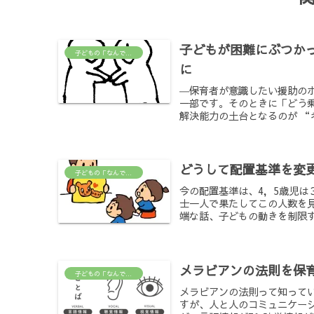
子どもが困難にぶつか
子どもの「なんで？」がわかる場所
に
―保育者が意識したい援助の
一部です。そのときに「どう
解決能力の土台となるのが “
どうして配置基準を変
子どもの「なんで？」がわかる場所
今の配置基準は、4，5歳児は３
士一人で果たしてこの人数を
端な話、子どもの動きを制限す
メラビアンの法則を保
子どもの「なんで？」がわかる場所
メラビアンの法則って知って
すが、人と人のコミュニケー