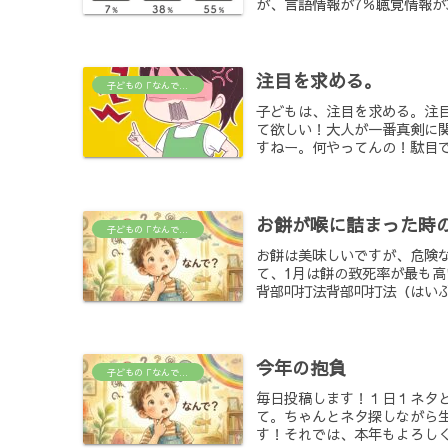
が、言語情報が7％聴覚情報が3
注目を求める。
子どもの「なんで？」がわかる場所
子どもは、注目を求める。注
て欲しい！大人が一番真剣に
すねー。何やってんの！駄目で
お餅が喉に詰まった時
子どもの「なんで？」がわかる場所
お餅は美味しいですが、危険
て、1月は餅の致死率が最も
背部叩打法背部叩打法（はいぶ
今年の抱負
子どもの「なんで？」がわかる場所
毎日投稿します！１日１ネタ
て。ちゃんとネタ探しながら
す！それでは、本年もよろしく