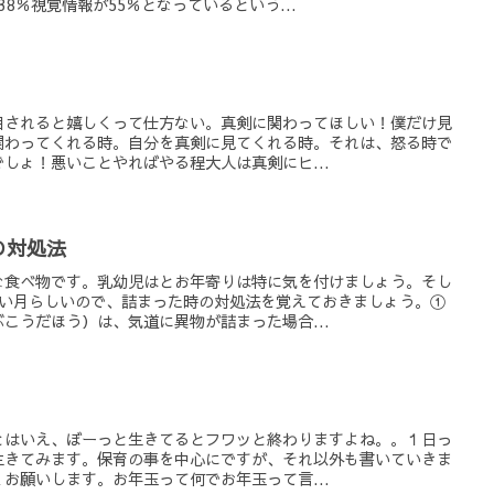
8％視覚情報が55％となっているという...
目されると嬉しくって仕方ない。真剣に関わってほしい！僕だけ見
関わってくれる時。自分を真剣に見てくれる時。それは、怒る時で
しょ！悪いことやればやる程大人は真剣にヒ...
の対処法
な食べ物です。乳幼児はとお年寄りは特に気を付けましょう。そし
高い月らしいので、詰まった時の対処法を覚えておきましょう。①
こうだほう）は、気道に異物が詰まった場合...
とはいえ、ぼーっと生きてるとフワッと終わりますよね。。１日っ
生きてみます。保育の事を中心にですが、それ以外も書いていきま
お願いします。お年玉って何でお年玉って言...