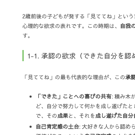
2歳前後の子どもが発する「見ててね」とい
心理的な欲求の表れです。この時期は、
自我
す。
1-1. 承認の欲求（できた自分を
「見ててね」の最も代表的な理由が、この
承
「できた」ことへの喜びの共有
: 積み
ど、自分で努力して何かを成し遂げたと
で、その
成果
と、それを
成し遂げた自分
自己肯定感の土台
: 大好きな人から認