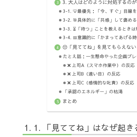
3. 大人はどのように対処するの
3-1. 💡最優先：「今、すぐ」目線
3-2. 🎯具体的に「共感」して褒める
3-3. ⏳「待つ」ことを教えるとき
3-4. 📅意識的に「かまってあげる
😔「見ててね」を見てもらえな
たとえ話：一生懸命やった企画プレ
❌ 上司A（スマホ作業中）の反応
❌ 上司B（遠い目）の反応
❌ 上司C（感情的な叱責）の反応
「承認のエネルギー」の枯渇
まとめ
1. 「見ててね」はなぜ起