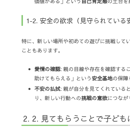
価値がある」という
自己肯定感
の土台を
1-2. 安全の欲求（見守られてい
特に、新しい場所や初めての遊びに挑戦して
こともあります。
愛情の確認
: 親の目線や存在を確認す
助けてもらえる」という
安全基地
の保障
不安の払拭
: 親が自分を見てくれてい
り、新しい行動への
挑戦の意欲
につなが
2. 見てもらうことで子ど